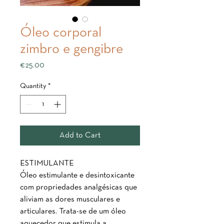
Óleo corporal
zimbro e gengibre
Price
€25.00
Quantity
*
Add to Cart
ESTIMULANTE
Óleo estimulante e desintoxicante
com propriedades analgésicas que
aliviam as dores musculares e
articulares. Trata-se de um óleo
aquecedor que estimula a