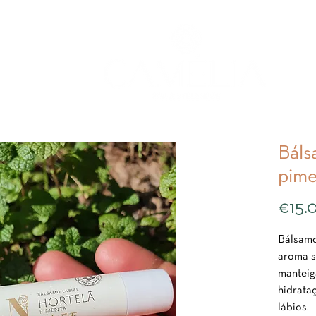
Báls
pime
€15.
Bálsamo
aroma s
manteig
hidrata
lábios.