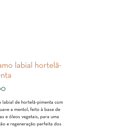
amo labial hortelã-
nta
Price
00
 labial de hortelã-pimenta com
uave a mentol, feito à base de
as e óleos vegetais, para uma
ção e regeneração perfeita dos