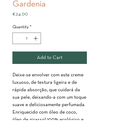
Gardenia
Price
€24.00
Quantity
*
Add to Cart
Deixe-se envolver com este creme
luxuoso, de textura ligeira e de
rápida absorção, que cuidará da
sua pele, deixando-a com um toque
suave e deliciosamente perfumada.
Enriquecido com óleo de coco,
óleo de girassol 100% ecológico e
extrato de Ginkgo Biloba, que
apresentam excelentes