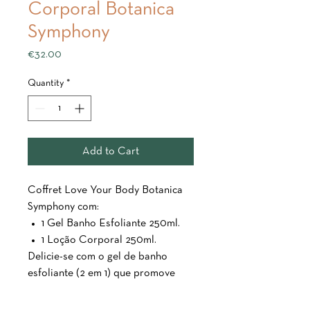
Corporal Botanica
Symphony
Price
€32.00
Quantity
*
Add to Cart
Coffret Love Your Body Botanica
Symphony com:
1 Gel Banho Esfoliante 250ml.
1 Loção Corporal 250ml.
Delicie-se com o gel de banho
esfoliante (2 em 1) que promove
uma espuma abundante e suave
deixando a pele limpa, cuidada e