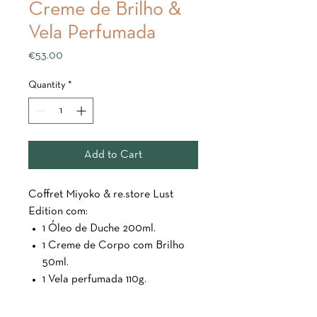
Creme de Brilho &
Vela Perfumada
Price
€53.00
Quantity
*
Add to Cart
Coffret Miyoko & re.store Lust
Edition com:
1 Óleo de Duche 200ml.
1 Creme de Corpo com Brilho
50ml.
1 Vela perfumada 110g.
1 necessaire re.store.
A Miyoko, em parceria com a