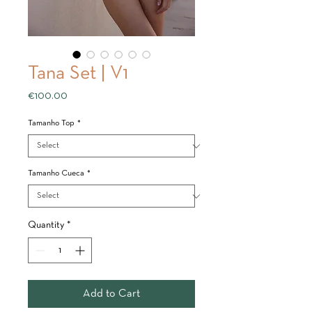
Tana Set | V1
Price
€100.00
Tamanho Top
*
Tamanho Cueca
*
Quantity
*
Add to Cart