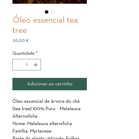
Óleo essencial tea
tree
Preço
26,00 €
Quantidade
*
Adicionar ao carrinho
Óleo essencial de árvore do chá
(tea tree) 100% Puro - Melaleuca
Alternofolia
Nome: Melaleuca alternifolia
Família: Myrtaceae
Parte da planta utilizada: Folhas