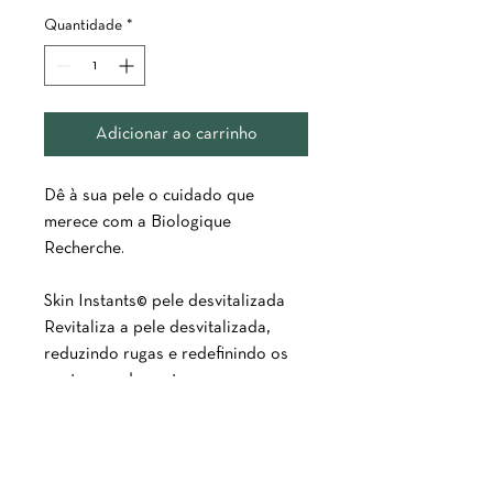
Quantidade
*
Adicionar ao carrinho
Dê à sua pele o cuidado que
merece com a Biologique
Recherche.
Skin Instants© pele desvitalizada
Revitaliza a pele desvitalizada,
reduzindo rugas e redefinindo os
contornos do rosto, pescoço e
decote.