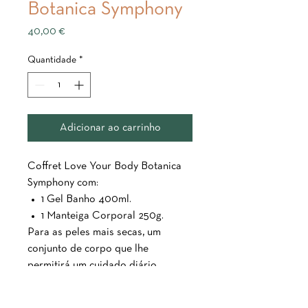
Botanica Symphony
Preço
40,00 €
Quantidade
*
Adicionar ao carrinho
Coffret Love Your Body Botanica
Symphony com:
1 Gel Banho 400ml.
1 Manteiga Corporal 250g.
Para as peles mais secas, um
conjunto de corpo que lhe
permitirá um cuidado diário
completo e uma agradável
sensação de conforto e bem-estar!