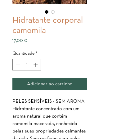
Hidratante corporal
camomila
Preço
17,00 €
Quantidade
*
Adicionar ao carrinho
PELES SENSÍVEIS - SEM AROMA
Hidratante concentrado com um
aroma natural que contém
camomila macerada, conhecida
pelas suas propriedades calmantes
da pele. Sem perfume para peles