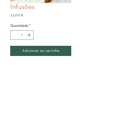
Infusões
Preço
22,00 €
Quantidade
*
Adicionar ao carrinho
Politica de Privacidade
Termos e Condições
Livro de Reclamações Electrónico
© 2025 Camélia Spa & Wellness | Designed by
2lookDesign