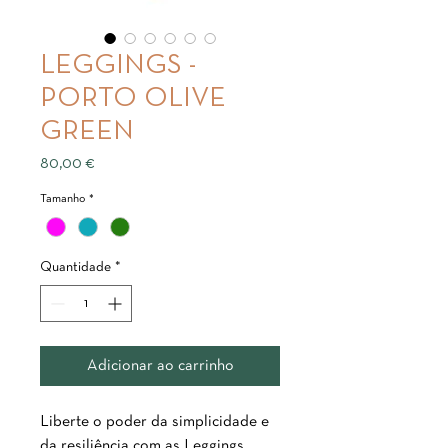
LEGGINGS -
PORTO OLIVE
GREEN
Preço
80,00 €
Tamanho
*
Quantidade
*
Adicionar ao carrinho
Liberte o poder da simplicidade e
da resiliência com as Leggings