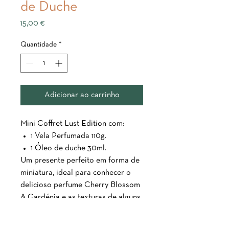
de Duche
Preço
15,00 €
Quantidade
*
Adicionar ao carrinho
Mini Coffret Lust Edition com:
1 Vela Perfumada 110g.
1 Óleo de duche 30ml.
Um presente perfeito em forma de
miniatura, ideal para conhecer o
delicioso perfume Cherry Blossom
& Gardénia e as texturas de alguns
dos produtos.
Crie uma atmosfera relaxante, pura