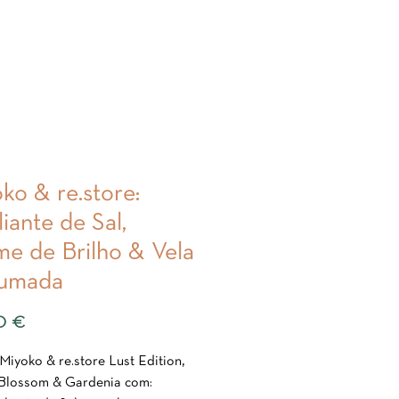
ko & re.store:
liante de Sal,
e de Brilho & Vela
fumada
Preço
0 €
Miyoko & re.store Lust Edition,
Blossom & Gardenia com: