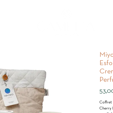
Miyo
Esfo
Crem
Per
53,0
Coffret 
Cherry 