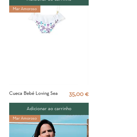
Mar Amoroso
Cueca Bebé Loving Sea
Preço
35,00 €
Adicionar ao carrinho
Mar Amoroso