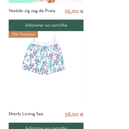
Vestido zig zag de Praia
Preço
65,00 €
Adicionar ao carrinho
Mar Amoroso
Shorts Loving Sea
Preço
58,00 €
Adicionar ao carrinho