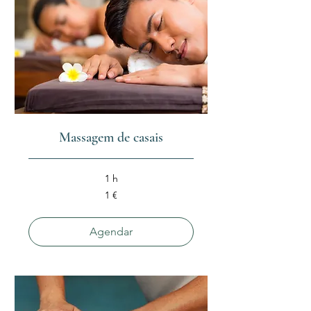
Massagem de casais
1 h
1
1 €
euro
Agendar