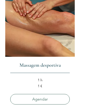
Massagem desportiva
1 h
1
1 €
euro
Agendar